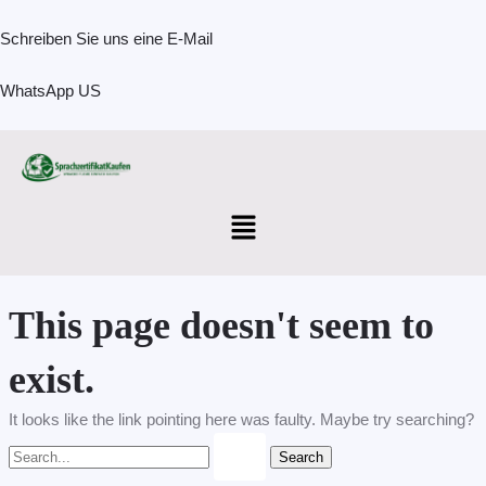
Skip
Search
to
for:
Schreiben Sie uns eine E-Mail
content
WhatsApp US
Menu
This page doesn't seem to
exist.
It looks like the link pointing here was faulty. Maybe try searching?