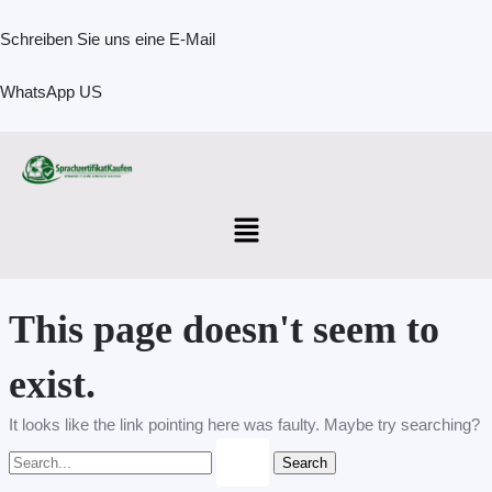
Skip
Search
to
for:
Schreiben Sie uns eine E-Mail
content
WhatsApp US
Menu
This page doesn't seem to
exist.
It looks like the link pointing here was faulty. Maybe try searching?