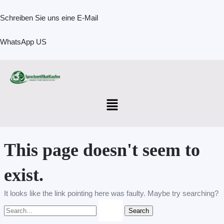
Skip
Search
to
for:
Schreiben Sie uns eine E-Mail
content
WhatsApp US
Menu
This page doesn't seem to
exist.
It looks like the link pointing here was faulty. Maybe try searching?