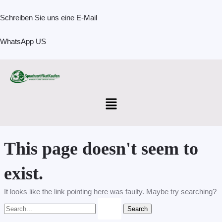
Skip
Search
to
for:
Schreiben Sie uns eine E-Mail
content
WhatsApp US
Menu
This page doesn't seem to
exist.
It looks like the link pointing here was faulty. Maybe try searching?