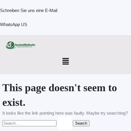
Skip
Search
to
for:
Schreiben Sie uns eine E-Mail
content
WhatsApp US
Menu
This page doesn't seem to
exist.
It looks like the link pointing here was faulty. Maybe try searching?