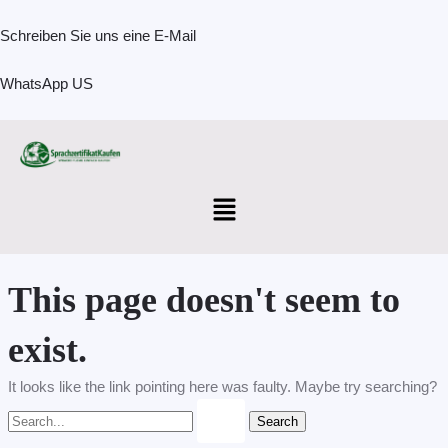
Skip
Search
to
for:
Schreiben Sie uns eine E-Mail
content
WhatsApp US
Menu
This page doesn't seem to
exist.
It looks like the link pointing here was faulty. Maybe try searching?