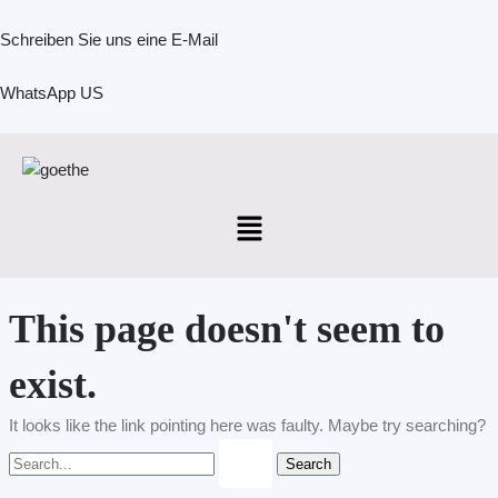
Skip
Search
to
for:
Schreiben Sie uns eine E-Mail
content
WhatsApp US
Menu
This page doesn't seem to
exist.
It looks like the link pointing here was faulty. Maybe try searching?