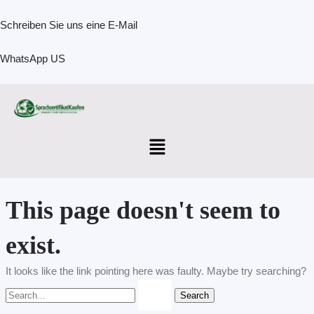
Skip
Search
to
for:
Schreiben Sie uns eine E-Mail
content
WhatsApp US
Menu
This page doesn't seem to
exist.
It looks like the link pointing here was faulty. Maybe try searching?