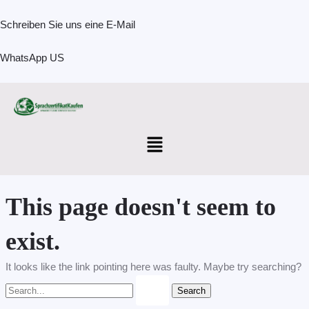
Skip
Search
to
for:
Schreiben Sie uns eine E-Mail
content
WhatsApp US
Menu
This page doesn't seem to
exist.
It looks like the link pointing here was faulty. Maybe try searching?