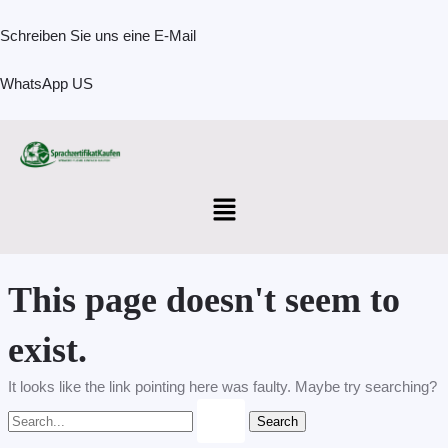
Skip
Search
to
for:
Schreiben Sie uns eine E-Mail
content
WhatsApp US
Menu
This page doesn't seem to
exist.
It looks like the link pointing here was faulty. Maybe try searching?