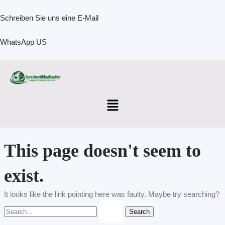
Skip
Search
to
for:
Schreiben Sie uns eine E-Mail
content
WhatsApp US
Menu
This page doesn't seem to
exist.
It looks like the link pointing here was faulty. Maybe try searching?