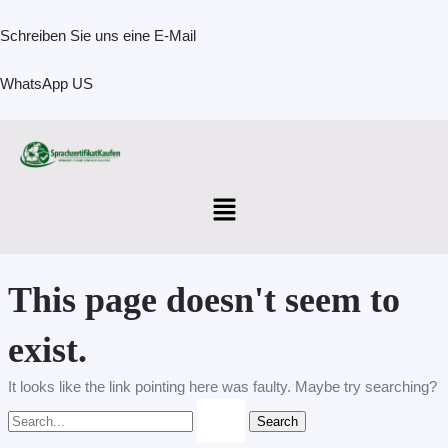
Skip
Search
to
for:
Schreiben Sie uns eine E-Mail
content
WhatsApp US
Menu
This page doesn't seem to
exist.
It looks like the link pointing here was faulty. Maybe try searching?