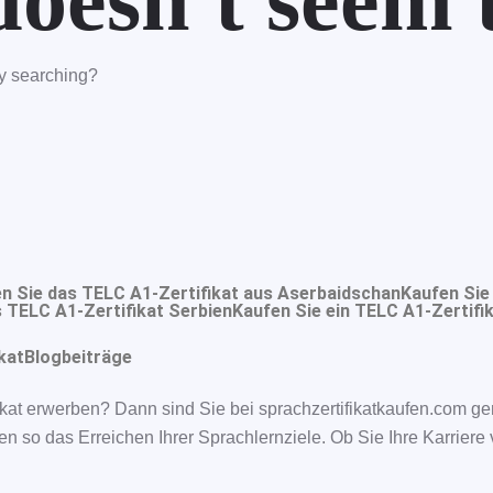
oesn't seem t
try searching?
n Sie das TELC A1-Zertifikat aus Aserbaidschan
Kaufen Sie
 TELC A1-Zertifikat Serbien
Kaufen Sie ein TELC A1-Zertifik
kat
Blogbeiträge
kat erwerben? Dann sind Sie bei sprachzertifikatkaufen.com ge
en so das Erreichen Ihrer Sprachlernziele. Ob Sie Ihre Karrier