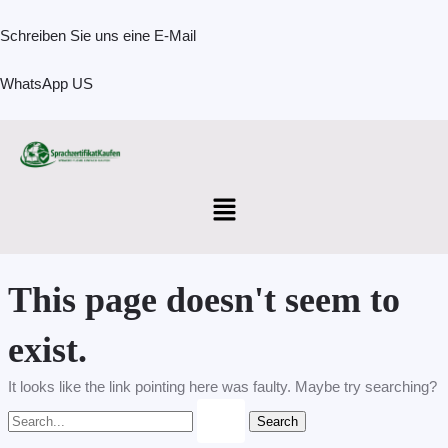
Skip
Search
to
for:
Schreiben Sie uns eine E-Mail
content
WhatsApp US
Menu
This page doesn't seem to
exist.
It looks like the link pointing here was faulty. Maybe try searching?