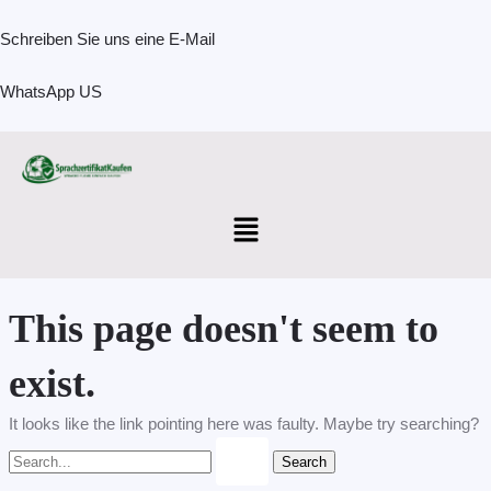
Skip
Search
to
for:
Schreiben Sie uns eine E-Mail
content
WhatsApp US
Menu
This page doesn't seem to
exist.
It looks like the link pointing here was faulty. Maybe try searching?