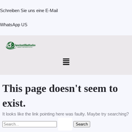
Skip
Search
to
for:
Schreiben Sie uns eine E-Mail
content
WhatsApp US
Menu
This page doesn't seem to
exist.
It looks like the link pointing here was faulty. Maybe try searching?