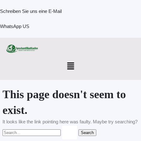
Skip
Search
to
for:
Schreiben Sie uns eine E-Mail
content
WhatsApp US
Menu
This page doesn't seem to
exist.
It looks like the link pointing here was faulty. Maybe try searching?