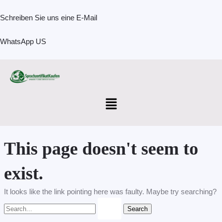
Skip
Search
to
for:
Schreiben Sie uns eine E-Mail
content
WhatsApp US
Menu
This page doesn't seem to
exist.
It looks like the link pointing here was faulty. Maybe try searching?