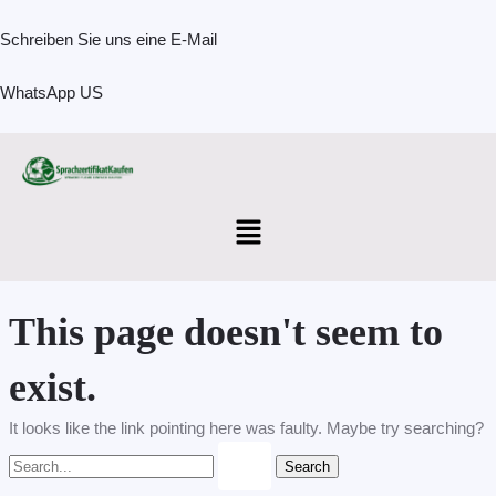
Skip
Search
to
for:
Schreiben Sie uns eine E-Mail
content
WhatsApp US
Menu
This page doesn't seem to
exist.
It looks like the link pointing here was faulty. Maybe try searching?