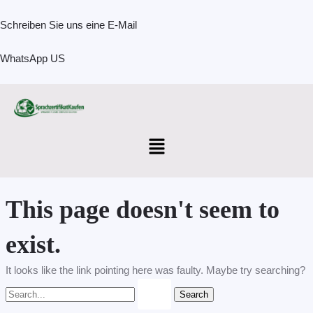
Skip
Search
to
for:
Schreiben Sie uns eine E-Mail
content
WhatsApp US
Menu
This page doesn't seem to
exist.
It looks like the link pointing here was faulty. Maybe try searching?