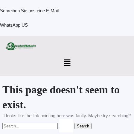
Skip
Search
to
for:
Schreiben Sie uns eine E-Mail
content
WhatsApp US
Menu
This page doesn't seem to
exist.
It looks like the link pointing here was faulty. Maybe try searching?