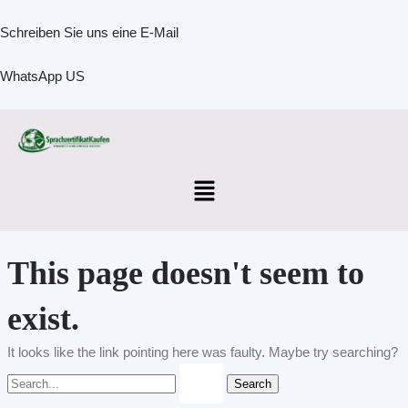
Skip
Search
to
for:
Schreiben Sie uns eine E-Mail
content
WhatsApp US
Menu
This page doesn't seem to
exist.
It looks like the link pointing here was faulty. Maybe try searching?