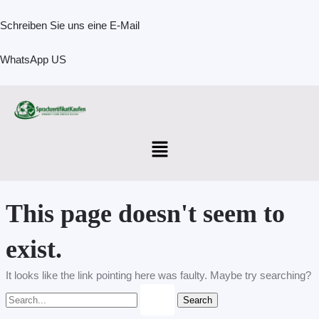
Skip
Search
to
for:
Schreiben Sie uns eine E-Mail
content
WhatsApp US
Menu
This page doesn't seem to
exist.
It looks like the link pointing here was faulty. Maybe try searching?