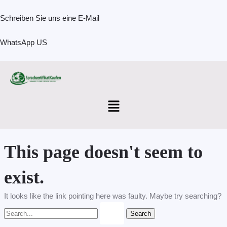
Skip
Search
to
for:
Schreiben Sie uns eine E-Mail
content
WhatsApp US
Menu
This page doesn't seem to
exist.
It looks like the link pointing here was faulty. Maybe try searching?