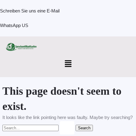
Skip
Search
to
for:
Schreiben Sie uns eine E-Mail
content
WhatsApp US
Menu
This page doesn't seem to
exist.
It looks like the link pointing here was faulty. Maybe try searching?